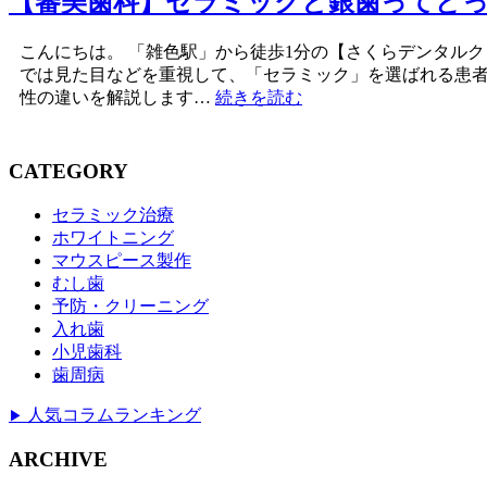
【審美歯科】セラミックと銀歯ってどっ
こんにちは。 「雑色駅」から徒歩1分の【さくらデンタル
では見た目などを重視して、「セラミック」を選ばれる患
性の違いを解説します…
続きを読む
CATEGORY
セラミック治療
ホワイトニング
マウスピース製作
むし歯
予防・クリーニング
入れ歯
小児歯科
歯周病
人気コラムランキング
▶
ARCHIVE