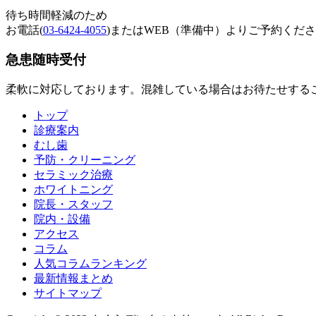
待ち時間軽減のため
お電話(
03-6424-4055
)またはWEB（準備中）よりご予約くだ
急患随時受付
柔軟に対応しております。混雑している場合はお待たせする
トップ
診療案内
むし歯
予防・クリーニング
セラミック治療
ホワイトニング
院長・スタッフ
院内・設備
アクセス
コラム
人気コラムランキング
最新情報まとめ
サイトマップ