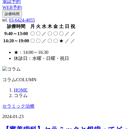
電話予約
WEB予約
診療時間
tel.
03-6424-4055
診療時間
月
火
水
木
金
土
日
祝
9:40～13:00
〇
〇
／
〇
〇
〇
／
／
14:20～19:00
〇
〇
／
〇
〇
★
／
／
★：14:00～16:30
休診日：水曜・日曜・祝日
コラム
COLUMN
HOME
コラム
セラミック治療
2024-01-23