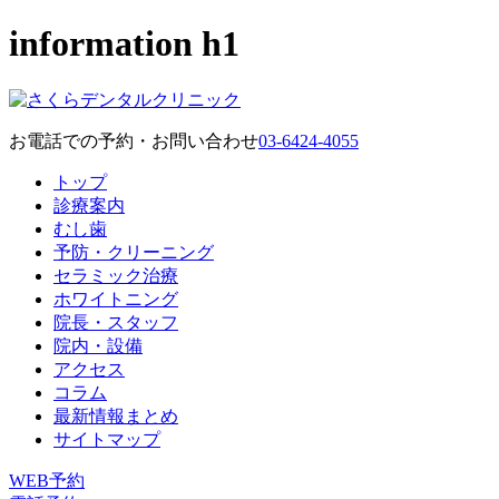
information h1
お電話での予約・お問い合わせ
03-6424-4055
トップ
診療案内
むし歯
予防・クリーニング
セラミック治療
ホワイトニング
院長・スタッフ
院内・設備
アクセス
コラム
最新情報まとめ
サイトマップ
WEB予約