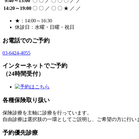
9:40～13:00
〇
〇
／
〇
〇
〇
／
／
14:20～19:00
〇
〇
／
〇
〇
★
／
／
★：14:00～16:30
休診日：水曜・日曜・祝日
お電話でのご予約
03-6424-4055
インターネットでご予約
（24時間受付）
各種保険取り扱い
保険診療を主軸に診療を行っています。
自由診療は選択肢の一環としてご説明し、ご希望の方に行い
予約優先診療